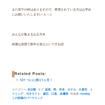
まだ若干の枠はありますので、希望されている方はお早め
にお願いいたします(＞人＜;)
みんなが集まるお正月🎍
綺麗な状態で新年を迎えたいですね😌
Related Posts:
12/1 ついに残り1ヶ月！
カテゴリー:
未分類
タグ:
送迎、料、年末、ホテル、久喜市、ト
リミング、ゼオライト、歯石、口臭、皮膚病
作成者:
riredog
この投稿のパーマリンク