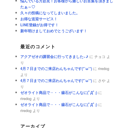
悩んでいる方必見！お客様から嬉しいお言葉を頂きまし
たぁ～♡
久々の投稿になってしまいました。
お得な送迎サービス！
LINE登録がお得です！
新年明けましておめでとうございます！
最近のコメント
アクアゼオの講習会に行ってきました~♪
に
チョコ
よ
り
4月７日までのご来店わんちゃんです(*’ω’*)
に
riredog
より
4月７日までのご来店わんちゃんです(*’ω’*)
に
さや
よ
り
ゼオライト商品で・・・歯石がこんなに(ﾟДﾟ;)
に
riredog
より
ゼオライト商品で・・・歯石がこんなに(ﾟДﾟ;)
に
riredog
より
アーカイブ