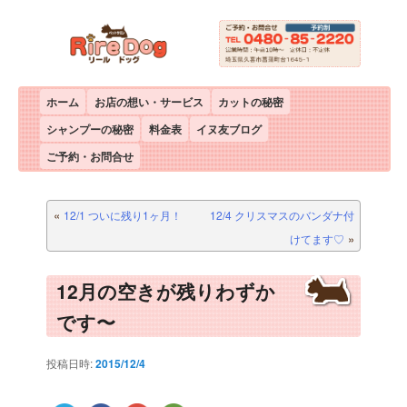
メインメニュー
ホーム
メインコンテンツへ移動
サブコンテンツへ移動
お店の想い・サービス
カットの秘密
シャンプーの秘密
料金表
イヌ友ブログ
ご予約・お問合せ
投稿ナビゲーション
«
12/1 ついに残り1ヶ月！
12/4 クリスマスのバンダナ付
»
けてます♡
12月の空きが残りわずか
です〜
投稿日時:
2015/12/4