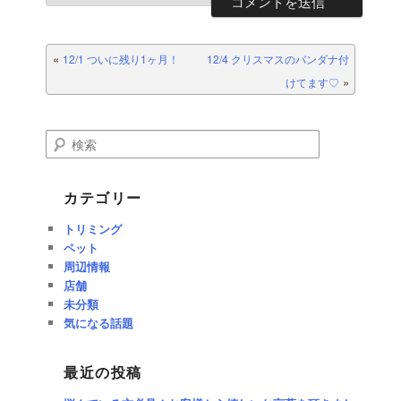
投稿ナビゲーション
«
12/1 ついに残り1ヶ月！
12/4 クリスマスのバンダナ付
»
けてます♡
検索
カテゴリー
トリミング
ペット
周辺情報
店舗
未分類
気になる話題
最近の投稿