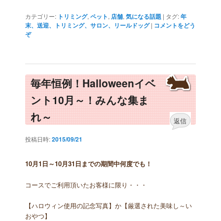
カテゴリー:
トリミング
,
ペット
,
店舗
,
気になる話題
|
タグ:
年
末、送迎、トリミング、サロン、リールドッグ
|
コメントをどう
ぞ
毎年恒例！Halloweenイベ
ント10月～！みんな集ま
れ～
返信
投稿日時:
2015/09/21
10月1日～10月31日までの期間中何度でも！
コースでご利用頂いたお客様に限り・・・
【ハロウィン使用の記念写真】か【厳選された美味し～い
おやつ】