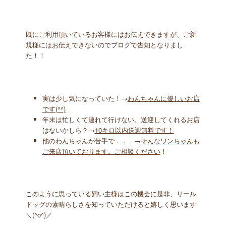
既にご利用頂いているお客様にはお伝えできますが、ご新
規様にはお伝えできないのでブログで告知となりまし
た！！
実は少し気になっていた！→
わんちゃんに優しいお店
です(^^)
年末は忙しくて連れて行けない。送迎してくれるお店
はないかしら？→
10キロ以内送迎無料です！
他のわんちゃんが苦手で．．．→
そんなワンちゃんも
ご来店頂いております。ご相談ください
！
このように思っている飼い主様はこの機会に是非、リール
ドッグの素晴らしさを知っていただけると嬉しく思います
＼(^o^)／