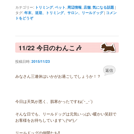
カテゴリー:
トリミング
,
ペット
,
周辺情報
,
店舗
,
気になる話題
|
タグ:
年末、送迎、トリミング、サロン、リールドッグ
|
コメン
トをどうぞ
11/22 今日のわんこ🎶
投稿日時:
2015/11/23
返信
みなさん三連休はいかがお過ごしでしょうか！？
今日は天気が悪く、肌寒かったですね(´･_･`)
そんな日でも、リールドッグは元気いっぱい暖かい笑顔で
お客様をお待ちしています＼(^o^)／
リールドッグの仲間たち‼︎